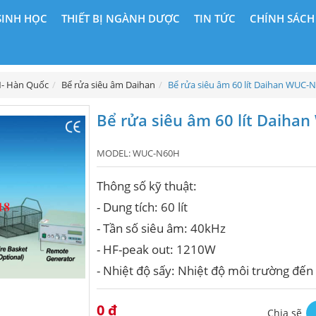
SINH HỌC
THIẾT BỊ NGÀNH DƯỢC
TIN TỨC
CHÍNH SÁCH
- Hàn Quốc
Bể rửa siêu âm Daihan
Bể rửa siêu âm 60 lít Daihan WUC-
Bể rửa siêu âm 60 lít Daih
MODEL:
WUC-N60H
Thông số kỹ thuật:
- Dung tích: 60 lít
- Tần số siêu âm: 40kHz
- HF-peak out: 1210W
- Nhiệt độ sấy: Nhiệt độ môi trường đế
0 đ
Chia sẽ