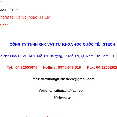
/50Hz
chọn thêm)
 hàng tại Hà Nội hoặc TPHCM
n hệ:
CÔNG TY TNHH XNK VẬT TƯ KHOA HỌC QUỐC TẾ - STECH
ịa chỉ: Nhà N02F, KĐT Mễ Trì Thượng, P. Mễ Trì, Q. Nam Từ Liêm, TP
Tel: 04.32005678 - Hotline: 0975.646.818 Fax: 04.3200282
Email:
vattuthinghiemstech@gmail.com
Website:
vattuthinghiem.com
biobase.vn