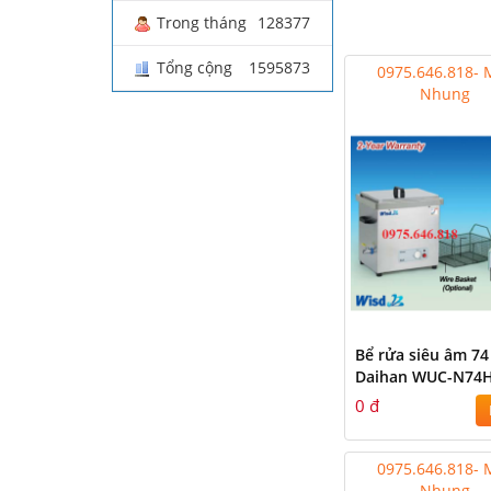
Trong tháng
128377
Tổng cộng
1595873
0975.646.818- 
Nhung
Bể rửa siêu âm 74 
Daihan WUC-N74
0 đ
0975.646.818- 
Nhung