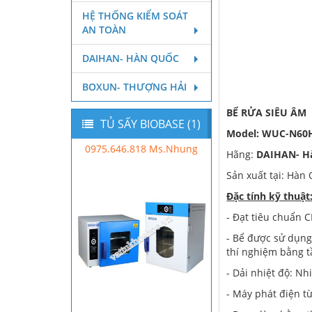
HỆ THỐNG KIỂM SOÁT
AN TOÀN
DAIHAN- HÀN QUỐC
BOXUN- THƯỢNG HẢI
BỂ RỬA SIÊU ÂM
TỦ SẤY BIOBASE (1)
Model: WUC-N60
0975.646.818 Ms.Nhung
Hãng:
DAIHAN- H
Sản xuất tại: Hàn
Đặc tính kỹ thuật
- Đạt tiêu chuẩn C
- Bể được sử dụng
thí nghiệm bằng t
- Dải nhiệt độ: N
- Máy phát điện t