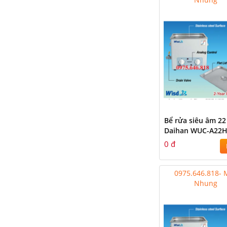
Bể rửa siêu âm 22 
Daihan WUC-A22
0 đ
0975.646.818- 
Nhung