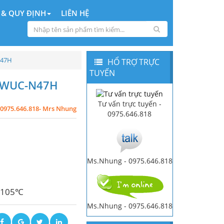
 & QUY ĐỊNH
LIÊN HỆ
N47H
HỔ TRỢ TRỰC
TUYẾN
an WUC-N47H
Tư vấn trực tuyến -
0975.646.818- Mrs Nhung
0975.646.818
Ms.Nhung - 0975.646.818
n 105℃
Ms.Nhung - 0975.646.818