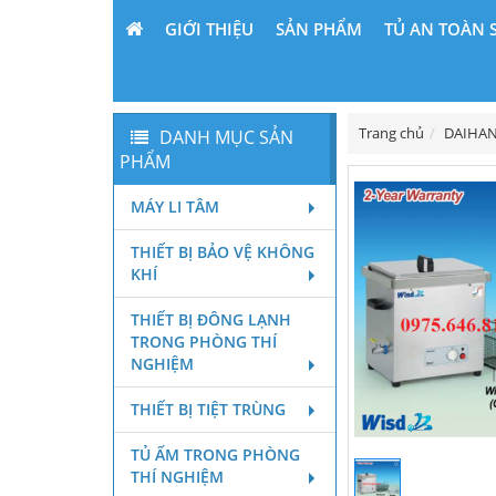
GIỚI THIỆU
SẢN PHẨM
TỦ AN TOÀN 
Trang chủ
DAIHAN
DANH MỤC SẢN
PHẨM
MÁY LI TÂM
THIẾT BỊ BẢO VỆ KHÔNG
KHÍ
THIẾT BỊ ĐÔNG LẠNH
TRONG PHÒNG THÍ
NGHIỆM
THIẾT BỊ TIỆT TRÙNG
TỦ ẤM TRONG PHÒNG
THÍ NGHIỆM