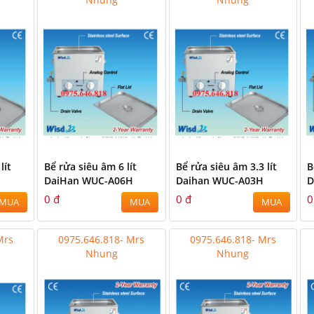
lít
Bể rửa siêu âm 6 lít
Bể rửa siêu âm 3.3 lít
B
H
DaiHan WUC-A06H
Daihan WUC-A03H
D
0 đ
0 đ
0
MUA
MUA
MUA
Mrs
0975.646.818- Mrs
0975.646.818- Mrs
Nhung
Nhung