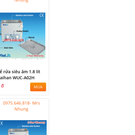
ể rửa siêu âm 1.8 lít
aihan WUC-A02H
 đ
MUA
0975.646.818- Mrs
Nhung