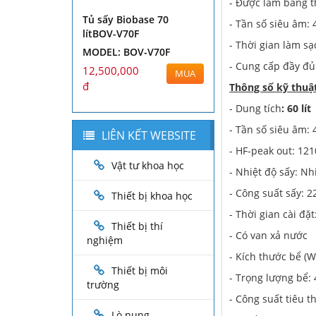
- Được làm bằng t
Tủ sấy Biobase 70
- Tần số siêu âm:
lítBOV-V70F
- Thời gian làm sạ
MODEL: BOV-V70F
- Cung cấp đầy đủ 
12,500,000
MUA
đ
Thông số kỹ thuậ
- Dung tích
: 60 lít
- Tần số siêu âm:
LIÊN KẾT WEBSITE
- HF-peak out: 12
Vật tư khoa học
- Nhiệt độ sấy: N
- Công suất sấy: 
Thiết bị khoa học
- Thời gian cài đặ
Thiết bị thí
- Có van xả nước
nghiệm
- Kích thước bể 
Thiết bị môi
- Trọng lượng bể:
trường
- Công suất tiêu 
Lò nung