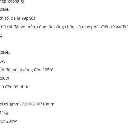
hép không gỉ
 40kHz
ch tối đa là 99phút
bộ cài đặt với nắp, công tắc bằng chân, và máy phát điện từ xa( Trừ
t:
 40kHz
10W
hiệt độ môi trường đến 105℃
2200W
t: 0 đến 99 phút
(WxDxH)(mm):720X620X710mm
 42kg
thụ:1200W