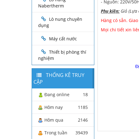
- Nguồn: 220V
Nabertherm
Phụ kiện:
Giỏ (Lựa 
Lò nung chuyên
Hàng có sẵn. Giao
dụng
Mọi chi tiết xin liê
Máy cất nước
Thiết bị phòng thí
nghiệm
Đ
THỐNG KÊ TRUY
CẬP
Đang online
18
Hôm nay
1185
Hôm qua
2146
Trong tuần
39439