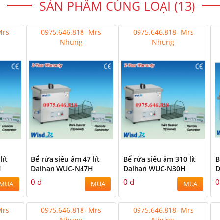
SẢN PHẨM CÙNG LOẠI (13)
Mrs
0975.646.818- Mrs
0975.646.818- Mrs
Nhung
Nhung
lít
Bể rửa siêu âm 47 lít
Bể rửa siêu âm 310 lít
B
H
Daihan WUC-N47H
Daihan WUC-N30H
D
0 đ
0 đ
0
MUA
MUA
MUA
Mrs
0975.646.818- Mrs
0975.646.818- Mrs
Nhung
Nhung