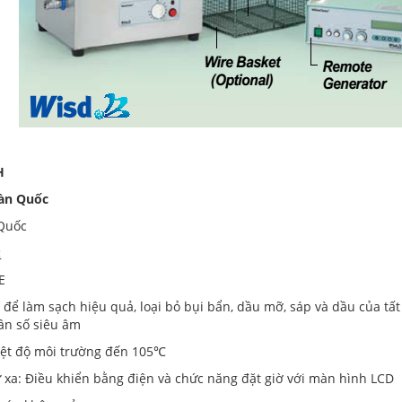
H
àn Quốc
 Quốc
:
E
 để làm sạch hiệu quả, loại bỏ bụi bẩn, dầu mỡ, sáp và dầu của tấ
ần số siêu âm
hiệt độ môi trường đến 105℃
ừ xa: Điều khiển bằng điện và chức năng đặt giờ với màn hình LCD