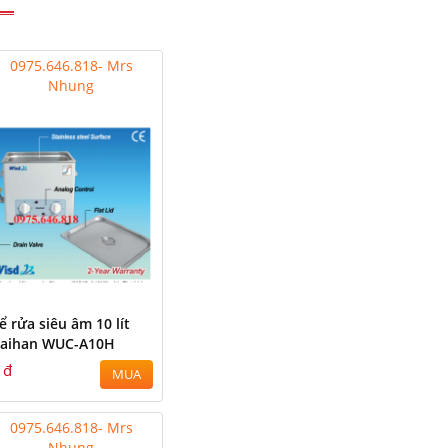
0975.646.818- Mrs
Nhung
ể rửa siêu âm 10 lít
aihan WUC-A10H
 đ
MUA
0975.646.818- Mrs
Nhung