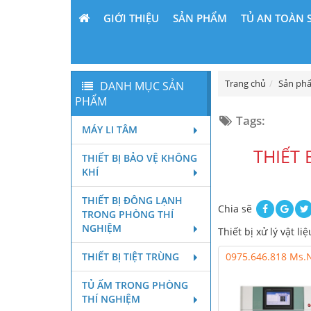
GIỚI THIỆU
SẢN PHẨM
TỦ AN TOÀN 
Trang chủ
Sản ph
DANH MỤC SẢN
PHẨM
Tags:
MÁY LI TÂM
THIẾT 
THIẾT BỊ BẢO VỆ KHÔNG
KHÍ
THIẾT BỊ ĐÔNG LẠNH
Chia sẽ
TRONG PHÒNG THÍ
NGHIỆM
Thiết bị xử lý vật 
THIẾT BỊ TIỆT TRÙNG
0975.646.818 Ms
TỦ ẤM TRONG PHÒNG
THÍ NGHIỆM