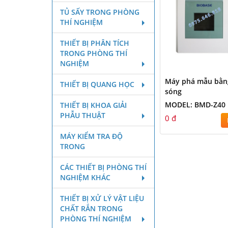
TỦ SẤY TRONG PHÒNG
THÍ NGHIỆM
THIẾT BỊ PHÂN TÍCH
TRONG PHÒNG THÍ
NGHIỆM
Máy phá mẫu bằn
THIẾT BỊ QUANG HỌC
sóng
MODEL: BMD-Z40
THIẾT BỊ KHOA GIẢI
PHẪU THUẬT
0 đ
MÁY KIỂM TRA ĐỘ
TRONG
CÁC THIẾT BỊ PHÒNG THÍ
NGHIỆM KHÁC
THIẾT BỊ XỬ LÝ VẬT LIỆU
CHẤT RẮN TRONG
PHÒNG THÍ NGHIỆM