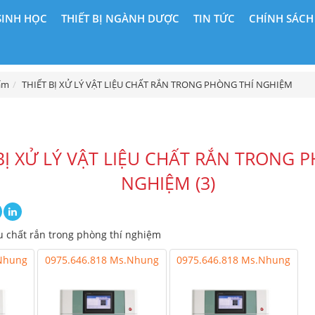
SINH HỌC
THIẾT BỊ NGÀNH DƯỢC
TIN TỨC
CHÍNH SÁCH
ẩm
THIẾT BỊ XỬ LÝ VẬT LIỆU CHẤT RẮN TRONG PHÒNG THÍ NGHIỆM
BỊ XỬ LÝ VẬT LIỆU CHẤT RẮN TRONG 
NGHIỆM (3)
liệu chất rắn trong phòng thí nghiệm
.Nhung
0975.646.818 Ms.Nhung
0975.646.818 Ms.Nhung