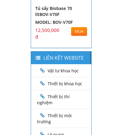
Tủ sấy Biobase 70
lítBOV-V70F
MODEL: BOV-V70F
12,500,000
MUA
đ
LIÊN KẾT WEBSITE
Vật tư khoa học
Thiết bị khoa học
Thiết bị thí
nghiệm
Thiết bị môi
trường
Lò nung