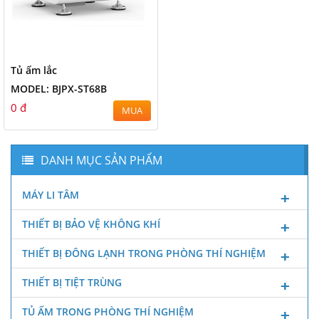
Tủ ấm lắc
MODEL: BJPX-ST68B
0 đ
MUA
DANH MỤC SẢN PHẨM
MÁY LI TÂM
THIẾT BỊ BẢO VỆ KHÔNG KHÍ
THIẾT BỊ ĐÔNG LẠNH TRONG PHÒNG THÍ NGHIỆM
THIẾT BỊ TIỆT TRÙNG
TỦ ẤM TRONG PHÒNG THÍ NGHIỆM