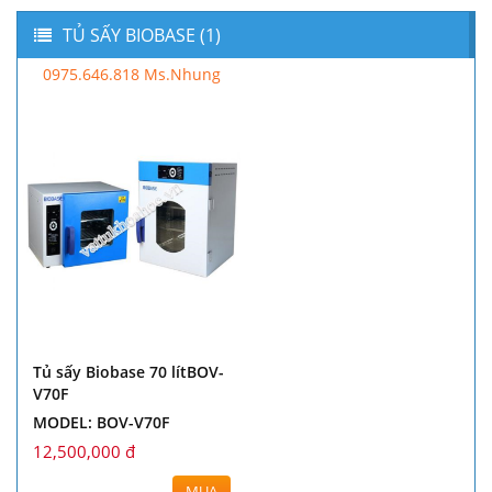
TỦ SẤY BIOBASE (1)
0975.646.818 Ms.Nhung
Tủ sấy Biobase 70 lítBOV-
V70F
MODEL: BOV-V70F
12,500,000 đ
MUA