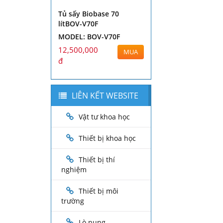
Tủ sấy Biobase 70
lítBOV-V70F
MODEL: BOV-V70F
12,500,000
MUA
đ
LIÊN KẾT WEBSITE
Vật tư khoa học
Thiết bị khoa học
Thiết bị thí
nghiệm
Thiết bị môi
trường
Lò nung