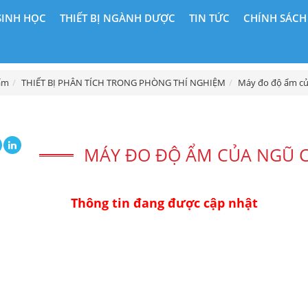
SINH HỌC
THIẾT BỊ NGÀNH DƯỢC
TIN TỨC
CHÍNH SÁCH
ẩm
THIẾT BỊ PHÂN TÍCH TRONG PHÒNG THÍ NGHIỆM
Máy đo độ ẩm củ
MÁY ĐO ĐỘ ẨM CỦA NGŨ C
Thông tin đang được cập nhật