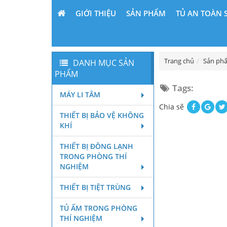
GIỚI THIỆU
SẢN PHẨM
TỦ AN TOÀN 
Trang chủ
Sản ph
DANH MỤC SẢN
PHẨM
Tags:
MÁY LI TÂM
Chia sẽ
THIẾT BỊ BẢO VỆ KHÔNG
KHÍ
THIẾT BỊ ĐÔNG LẠNH
TRONG PHÒNG THÍ
NGHIỆM
THIẾT BỊ TIỆT TRÙNG
TỦ ẤM TRONG PHÒNG
THÍ NGHIỆM