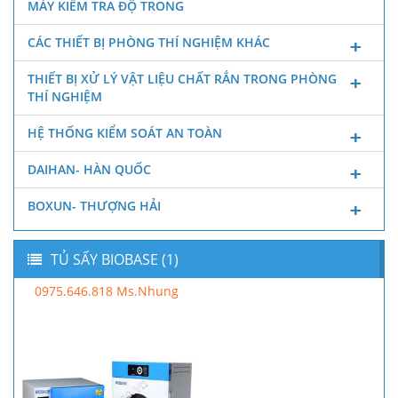
MÁY KIỂM TRA ĐỘ TRONG
CÁC THIẾT BỊ PHÒNG THÍ NGHIỆM KHÁC
THIẾT BỊ XỬ LÝ VẬT LIỆU CHẤT RẮN TRONG PHÒNG
THÍ NGHIỆM
HỆ THỐNG KIỂM SOÁT AN TOÀN
DAIHAN- HÀN QUỐC
BOXUN- THƯỢNG HẢI
TỦ SẤY BIOBASE (1)
0975.646.818 Ms.Nhung