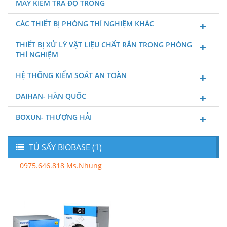
MÁY KIỂM TRA ĐỘ TRONG
CÁC THIẾT BỊ PHÒNG THÍ NGHIỆM KHÁC
THIẾT BỊ XỬ LÝ VẬT LIỆU CHẤT RẮN TRONG PHÒNG
THÍ NGHIỆM
HỆ THỐNG KIỂM SOÁT AN TOÀN
DAIHAN- HÀN QUỐC
BOXUN- THƯỢNG HẢI
TỦ SẤY BIOBASE (1)
0975.646.818 Ms.Nhung