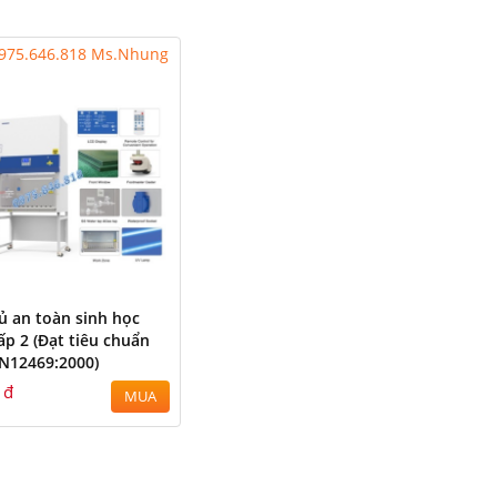
975.646.818 Ms.Nhung
ủ an toàn sinh học
ấp 2 (Đạt tiêu chuẩn
N12469:2000)
 đ
MUA