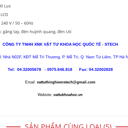
00 Lux
 LCD
 240 V / 50 – 60Hz
: găng tay, đèn huỳnh quang, đèn UV.
CÔNG TY TNHH XNK VẬT TƯ KHOA HỌC QUỐC TẾ - STECH
hỉ: Nhà N02F, KĐT Mễ Trì Thượng, P. Mễ Trì, Q. Nam Từ Liêm, TP Hà N
Tel: 04.32005678 - 0975.646.818 Fax: 04.32002828
Email:
vattuthinghiemstech@gmail.com
Website:
vattukhoahoc.vn
SẢN PHẨM CÙNG LOẠI (5)