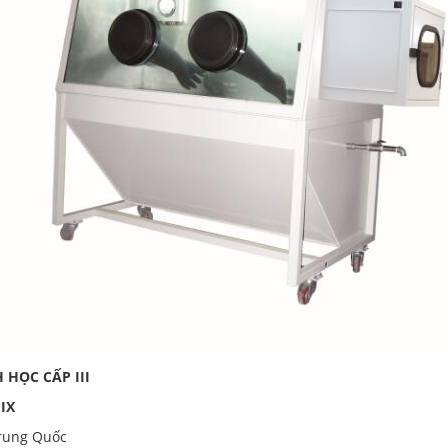
 HỌC CẤP III
I
IX
Trung Quốc