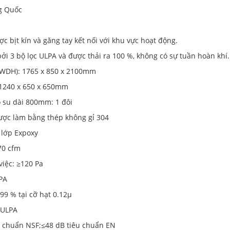
ng Quốc
c bịt kín và găng tay kết nối với khu vực hoạt động.
bởi 3 bộ lọc ULPA và được thải ra 100 %, không có sự tuần hoàn khí.
(WDH): 1765 x 850 x 2100mm
 1240 x 650 x 650mm
 su dài 800mm: 1 đôi
ược làm bằng thép không gỉ 304
 lớp Expoxy
70 cfm
việc: ≥120 Pa
PA
999 % tại cỡ hạt 0.12µ
: ULPA
u chuẩn NSF;≤48 dB tiêu chuẩn EN