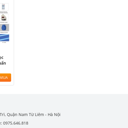
ọc
uẩn
MUA
Trì, Quận Nam Từ Liêm - Hà Nội
e: 0975.646.818