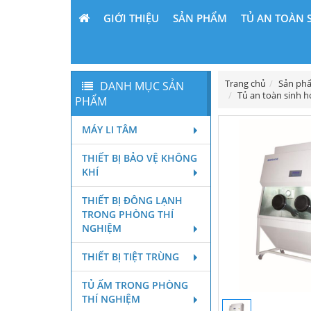
GIỚI THIỆU
SẢN PHẨM
TỦ AN TOÀN 
Trang chủ
Sản ph
DANH MỤC SẢN
Tủ an toàn sinh họ
PHẨM
MÁY LI TÂM
THIẾT BỊ BẢO VỆ KHÔNG
KHÍ
THIẾT BỊ ĐÔNG LẠNH
TRONG PHÒNG THÍ
NGHIỆM
THIẾT BỊ TIỆT TRÙNG
TỦ ẤM TRONG PHÒNG
THÍ NGHIỆM