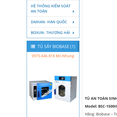
HỆ THỐNG KIỂM SOÁT
AN TOÀN
DAIHAN- HÀN QUỐC
BOXUN- THƯỢNG HẢI
TỦ SẤY BIOBASE (1)
0975.646.818 Ms.Nhung
TỦ AN TOÀN SINH
Model:
BSC-1
5
00I
Hãng: Biobase – 