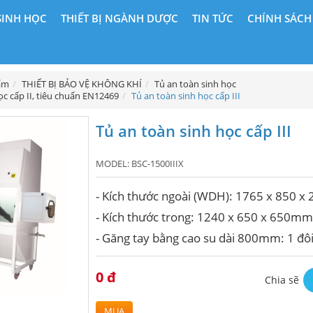
SINH HỌC
THIẾT BỊ NGÀNH DƯỢC
TIN TỨC
CHÍNH SÁCH
ẩm
THIẾT BỊ BẢO VỆ KHÔNG KHÍ
Tủ an toàn sinh học
c cấp II, tiêu chuẩn EN12469
Tủ an toàn sinh học cấp III
Tủ an toàn sinh học cấp III
MODEL:
BSC-1500IIIX
- Kích thước ngoài (WDH): 1765 x 850 
- Kích thước trong: 1240 x 650 x 650mm
- Găng tay bằng cao su dài 800mm: 1 đô
0 đ
Chia sẽ
MUA