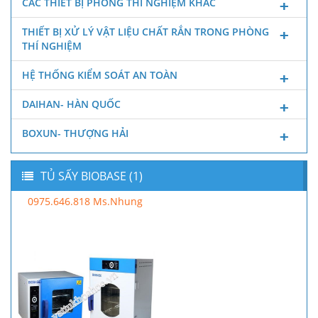
CÁC THIẾT BỊ PHÒNG THÍ NGHIỆM KHÁC
THIẾT BỊ XỬ LÝ VẬT LIỆU CHẤT RẮN TRONG PHÒNG
THÍ NGHIỆM
HỆ THỐNG KIỂM SOÁT AN TOÀN
DAIHAN- HÀN QUỐC
BOXUN- THƯỢNG HẢI
TỦ SẤY BIOBASE (1)
0975.646.818 Ms.Nhung