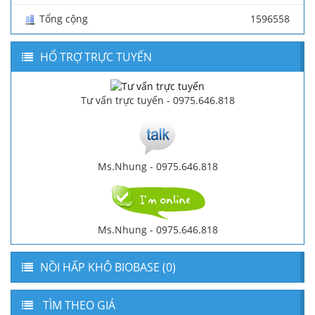
Tổng cộng
1596558
HỔ TRỢ TRỰC TUYẾN
Tư vấn trực tuyến - 0975.646.818
Ms.Nhung - 0975.646.818
Ms.Nhung - 0975.646.818
NỒI HẤP KHÔ BIOBASE (0)
TÌM THEO GIÁ