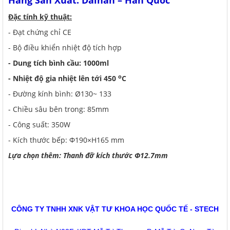
Hãng Sản Xuất: Daihan – Hàn Quốc
Đặc tính kỹ thuật:
- Đạt chứng chỉ CE
- Bộ điều khiển nhiệt độ tích hợp
- Dung tích bình cầu: 1000ml
o
- Nhiệt độ gia nhiệt lên tới 450
C
- Đường kính bình: Ø130~ 133
- Chiều sâu bên trong: 85mm
- Công suất: 350W
- Kích thước bếp: Φ190×H165 mm
Lựa chọn thêm: Thanh đỡ kích thước Φ12.7mm
CÔNG TY TNHH XNK VẬT TƯ KHOA HỌC QUỐC TẾ - STECH