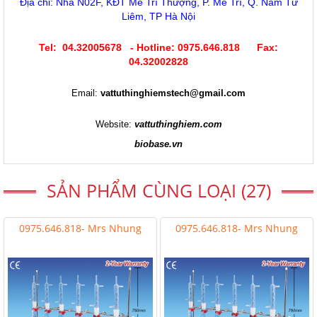
Địa chỉ: Nhà N02F, KĐT Mễ Trì Thượng, P. Mễ Trì, Q. Nam Từ
Liêm, TP Hà Nội
Tel: 04.32005678 - Hotline: 0975.646.818 Fax:
04.32002828
Email:
vattuthinghiemstech@gmail.com
Website:
vattuthinghiem.com
biobase.vn
SẢN PHẨM CÙNG LOẠI (27)
0975.646.818- Mrs Nhung
0975.646.818- Mrs Nhung