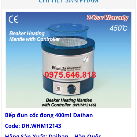
CHI TIẾT SẢN PHẨM
Bếp đun cốc đong 400ml Daihan
Code: DH.WHM12143
Hãng Sản Xuất: Daihan – Hàn Quốc