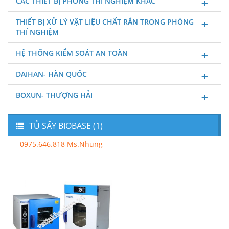
CÁC THIẾT BỊ PHÒNG THÍ NGHIỆM KHÁC
THIẾT BỊ XỬ LÝ VẬT LIỆU CHẤT RẮN TRONG PHÒNG
THÍ NGHIỆM
HỆ THỐNG KIỂM SOÁT AN TOÀN
DAIHAN- HÀN QUỐC
BOXUN- THƯỢNG HẢI
TỦ SẤY BIOBASE (1)
0975.646.818 Ms.Nhung