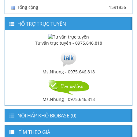
Tổng cộng
1591836
HỔ TRỢ TRỰC TUYẾN
Tư vấn trực tuyến - 0975.646.818
Ms.Nhung - 0975.646.818
Ms.Nhung - 0975.646.818
NỒI HẤP KHÔ BIOBASE (0)
TÌM THEO GIÁ