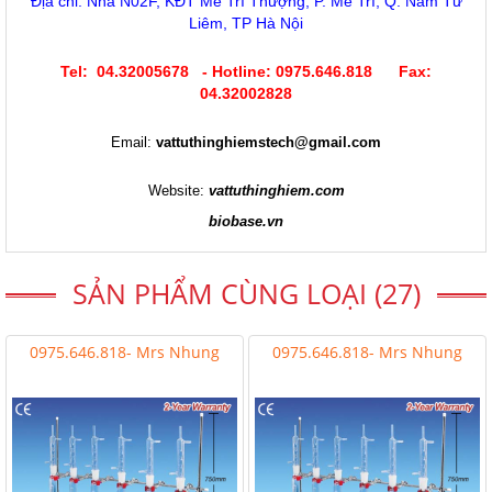
Địa chỉ: Nhà N02F, KĐT Mễ Trì Thượng, P. Mễ Trì, Q. Nam Từ
Liêm, TP Hà Nội
Tel: 04.32005678 - Hotline: 0975.646.818 Fax:
04.32002828
Email:
vattuthinghiemstech@gmail.com
Website:
vattuthinghiem.com
biobase.vn
SẢN PHẨM CÙNG LOẠI (27)
0975.646.818- Mrs Nhung
0975.646.818- Mrs Nhung