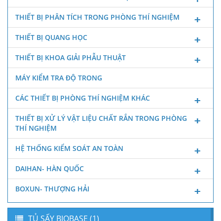
THIẾT BỊ PHÂN TÍCH TRONG PHÒNG THÍ NGHIỆM
THIẾT BỊ QUANG HỌC
THIẾT BỊ KHOA GIẢI PHẪU THUẬT
MÁY KIỂM TRA ĐỘ TRONG
CÁC THIẾT BỊ PHÒNG THÍ NGHIỆM KHÁC
THIẾT BỊ XỬ LÝ VẬT LIỆU CHẤT RẮN TRONG PHÒNG
THÍ NGHIỆM
HỆ THỐNG KIỂM SOÁT AN TOÀN
DAIHAN- HÀN QUỐC
BOXUN- THƯỢNG HẢI
TỦ SẤY BIOBASE (1)