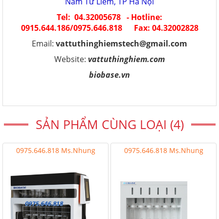
Nam Từ Liêm, TP Hà Nội
Tel: 04.32005678 - Hotline:
0915.644.186/0975.646.818 Fax: 04.32002828
Email:
vattuthinghiemstech@gmail.com
Website:
vattuthinghiem.com
biobase.vn
SẢN PHẨM CÙNG LOẠI (4)
0975.646.818 Ms.Nhung
0975.646.818 Ms.Nhung