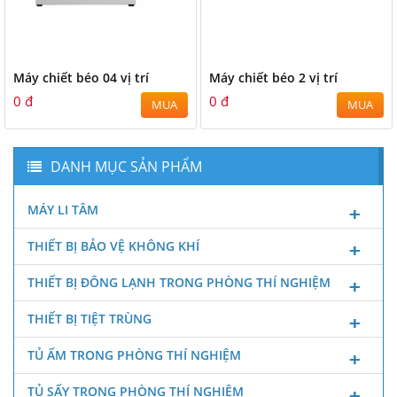
Máy chiết béo 04 vị trí
Máy chiết béo 2 vị trí
0 đ
0 đ
MUA
MUA
DANH MỤC SẢN PHẨM
MÁY LI TÂM
THIẾT BỊ BẢO VỆ KHÔNG KHÍ
THIẾT BỊ ĐÔNG LẠNH TRONG PHÒNG THÍ NGHIỆM
THIẾT BỊ TIỆT TRÙNG
TỦ ẤM TRONG PHÒNG THÍ NGHIỆM
TỦ SẤY TRONG PHÒNG THÍ NGHIỆM