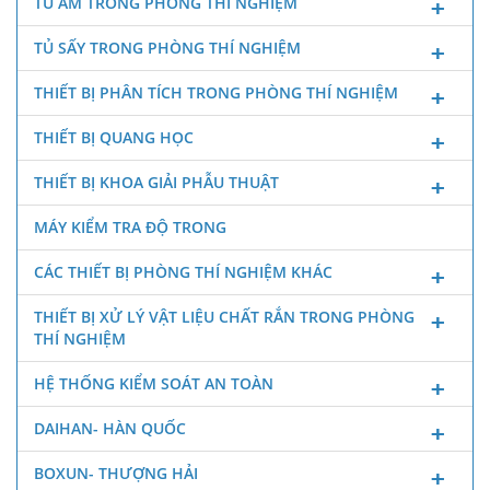
TỦ ẤM TRONG PHÒNG THÍ NGHIỆM
TỦ SẤY TRONG PHÒNG THÍ NGHIỆM
THIẾT BỊ PHÂN TÍCH TRONG PHÒNG THÍ NGHIỆM
THIẾT BỊ QUANG HỌC
THIẾT BỊ KHOA GIẢI PHẪU THUẬT
MÁY KIỂM TRA ĐỘ TRONG
CÁC THIẾT BỊ PHÒNG THÍ NGHIỆM KHÁC
THIẾT BỊ XỬ LÝ VẬT LIỆU CHẤT RẮN TRONG PHÒNG
THÍ NGHIỆM
HỆ THỐNG KIỂM SOÁT AN TOÀN
DAIHAN- HÀN QUỐC
BOXUN- THƯỢNG HẢI