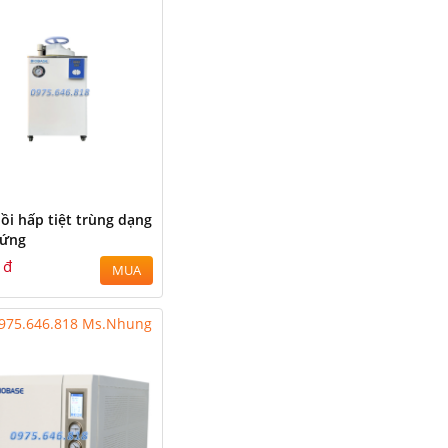
ồi hấp tiệt trùng dạng
ứng
 đ
MUA
975.646.818 Ms.Nhung