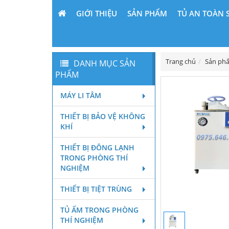
GIỚI THIỆU
SẢN PHẨM
TỦ AN TOÀN 
Trang chủ
Sản ph
DANH MỤC SẢN
PHẨM
MÁY LI TÂM
THIẾT BỊ BẢO VỆ KHÔNG
KHÍ
THIẾT BỊ ĐÔNG LẠNH
TRONG PHÒNG THÍ
NGHIỆM
THIẾT BỊ TIỆT TRÙNG
TỦ ẤM TRONG PHÒNG
THÍ NGHIỆM