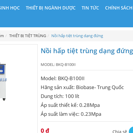
SINH HỌC
THIẾT BỊ NGÀNH DƯỢC
TIN TỨC
CHÍNH SÁCH
ẩm
THIẾT BỊ TIỆT TRÙNG
Nồi hấp tiệt trùng dạng đứng
Nồi hấp tiệt trùng dạng đứng
MODEL:
BKQ-B100II
Model: BKQ-B100II
Hãng sản xuất: Biobase- Trung Quốc
Dung tích: 100 lít
Áp suất thiết kế: 0.28Mpa
Áp suất làm việc: 0.23Mpa
0 đ
Chia sẽ