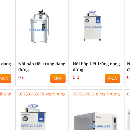
g dạng
Nồi hấp tiệt trùng dạng
Nồi hấp tiệt trùng dạng
N
đứng
đứng
đ
0 đ
0 đ
0
MUA
MUA
MUA
.Nhung
0975.646.818 Ms.Nhung
0975.646.818 Ms.Nhung
0