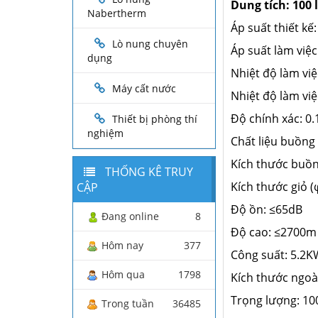
Dung tích: 100 l
Nabertherm
Áp suất thiết kế
Lò nung chuyên
Áp suất làm việ
dụng
Nhiệt độ làm việ
Máy cất nước
Nhiệt độ làm vi
Độ chính xác: 0
Thiết bị phòng thí
nghiệm
Chất liệu buồng
Kích thước buồ
THỐNG KÊ TRUY
Kích thước giỏ 
CẬP
Độ ồn: ≤65dB
Đang online
8
Độ cao: ≤2700m
Hôm nay
377
Công suất: 5.2
Hôm qua
1798
Kích thước ngo
Trọng lượng: 10
Trong tuần
36485