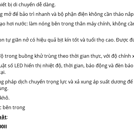
hiết bị di chuyển dễ dàng.
ng mở để bảo trì nhanh và bộ phận điện không cần tháo nắp 
ạo hơi nước: làm nóng bên trong thân máy chính, không c
on tự giãn nở có hiệu quả bịt kín tốt và tuổi thọ cao. Được đú
 độ trong buồng khử trùng theo thời gian thực, với độ chính x
uật số LED hiển thị nhiệt độ, thời gian, báo động và đèn báo 
ại.
g pháp dịch chuyển trọng lực và xả xung áp suất dương để 
ùng.
 khô.
c bên trong
uật
:
0II