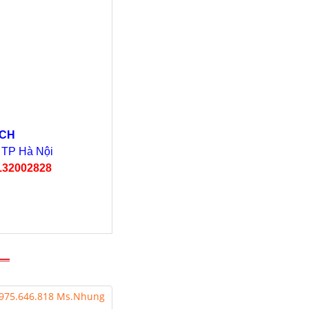
ECH
, TP Hà Nội
4.32002828
975.646.818 Ms.Nhung