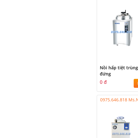
Nồi hấp tiệt trùn
đứng
0 đ
0975.646.818 Ms