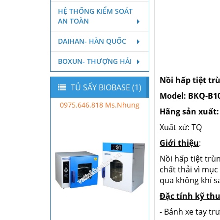
HỆ THỐNG KIỂM SOÁT
AN TOÀN
DAIHAN- HÀN QUỐC
BOXUN- THƯỢNG HẢI
Nồi hấp tiệt t
TỦ SẤY BIOBASE (1)
Model: BKQ-B10
0975.646.818 Ms.Nhung
Hãng sản xuất:
Xuất xứ: TQ
Giới thiệu
:
Nồi hấp tiệt trù
chất thải vì mụ
qua không khí s
Đặc tính kỹ th
- Bánh xe tay tr