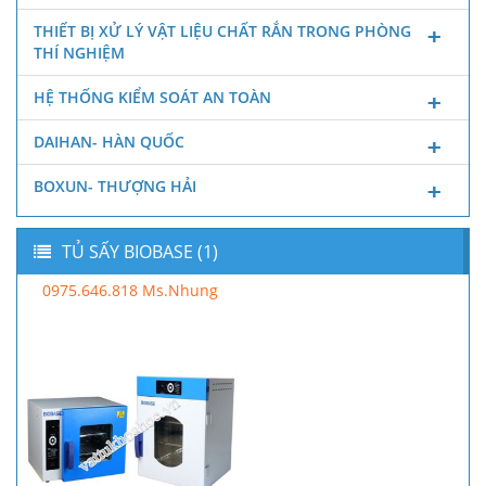
THIẾT BỊ XỬ LÝ VẬT LIỆU CHẤT RẮN TRONG PHÒNG
THÍ NGHIỆM
HỆ THỐNG KIỂM SOÁT AN TOÀN
DAIHAN- HÀN QUỐC
BOXUN- THƯỢNG HẢI
TỦ SẤY BIOBASE (1)
0975.646.818 Ms.Nhung