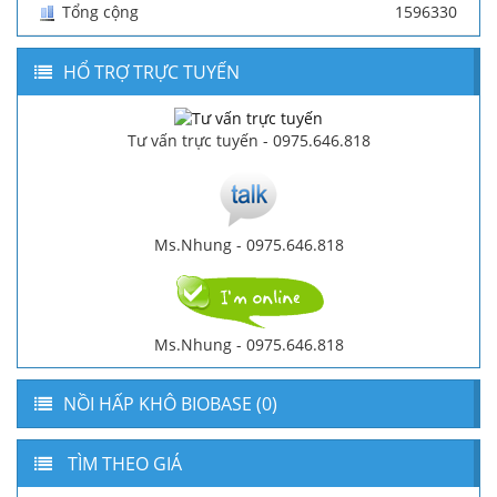
Tổng cộng
1596330
HỔ TRỢ TRỰC TUYẾN
Tư vấn trực tuyến - 0975.646.818
Ms.Nhung - 0975.646.818
Ms.Nhung - 0975.646.818
NỒI HẤP KHÔ BIOBASE (0)
TÌM THEO GIÁ