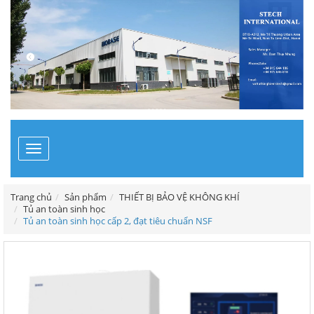
Toggle
navigation
Trang chủ
Sản phẩm
THIẾT BỊ BẢO VỆ KHÔNG KHÍ
Tủ an toàn sinh học
Tủ an toàn sinh học cấp 2, đạt tiêu chuẩn NSF