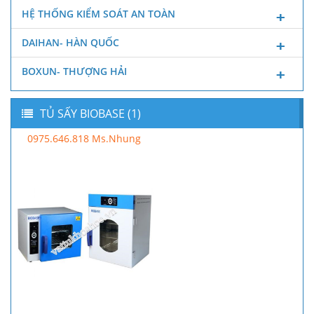
HỆ THỐNG KIỂM SOÁT AN TOÀN
DAIHAN- HÀN QUỐC
BOXUN- THƯỢNG HẢI
TỦ SẤY BIOBASE (1)
0975.646.818 Ms.Nhung