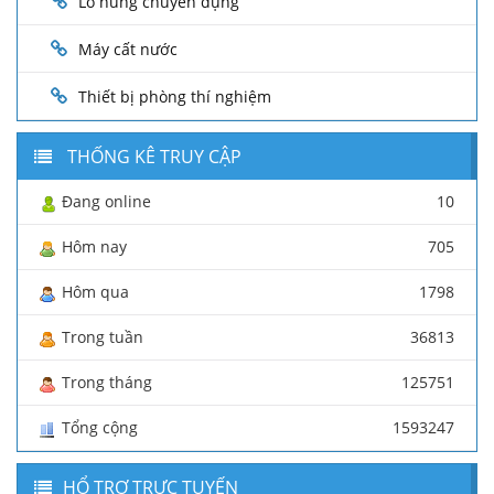
Lò nung chuyên dụng
Máy cất nước
Thiết bị phòng thí nghiệm
THỐNG KÊ TRUY CẬP
Đang online
10
Hôm nay
705
Hôm qua
1798
Trong tuần
36813
Trong tháng
125751
Tổng cộng
1593247
HỔ TRỢ TRỰC TUYẾN