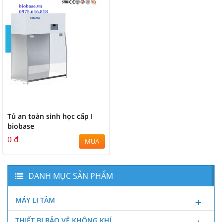
Tủ an toàn sinh học cấp I
biobase
0 đ
MUA
DANH MỤC SẢN PHẨM
MÁY LI TÂM
THIẾT BỊ BẢO VỆ KHÔNG KHÍ