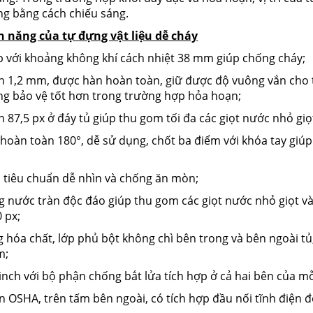
ng bằng cách chiếu sáng.
h năng của tự đựng vật liệu dễ cháy
lớp với khoảng không khí cách nhiệt 38 mm giúp chống cháy;
ơn 1,2 mm, được hàn hoàn toàn, giữ được độ vuông vắn cho 
ng bảo vệ tốt hơn trong trường hợp hỏa hoạn;
n 87,5 px ở đáy tủ giúp thu gom tối đa các giọt nước nhỏ giọ
 hoàn toàn 180°, dễ sử dụng, chốt ba điểm với khóa tay giú
 tiêu chuẩn dễ nhìn và chống ăn mòn;
ng nước tràn độc đáo giúp thu gom các giọt nước nhỏ giọt và
 px;
g hóa chất, lớp phủ bột không chì bên trong và bên ngoài t
m;
 inch với bộ phận chống bắt lửa tích hợp ở cả hai bên của mỗ
n OSHA, trên tấm bên ngoài, có tích hợp đầu nối tĩnh điện đ