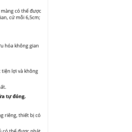
p màng có thể được
ian, cứ mỗi 6,5cm;
 ưu hóa không gian
tiện lợi và không
hất.
ửa tự đóng.
 riêng, thiết bị có
ủ có thể được phát