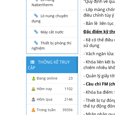
"Quy định về qu
Nabertherm
- Lớp màng chốn
điều chỉnh tùy 
Lò nung chuyên
dụng
- Bản lề liên tụ
Đặc điểm kỹ th
Máy cất nước
- Kệ có thể điều
Thiết bị phòng thí
sử dụng
nghiệm
- Vách ngăn lửa:
- Khóa liên kết 
THỐNG KÊ TRUY
chiếm nhiều kh
CẬP
- Quản lý giấy t
Đang online
23
- Cầu chì FM (
Hôm nay
1102
- Khóa ba điểm: 
Hôm qua
2146
- Thiết bị tự đó
thể tự động đóng
Trong tuần
39356
- Nhãn phản quan