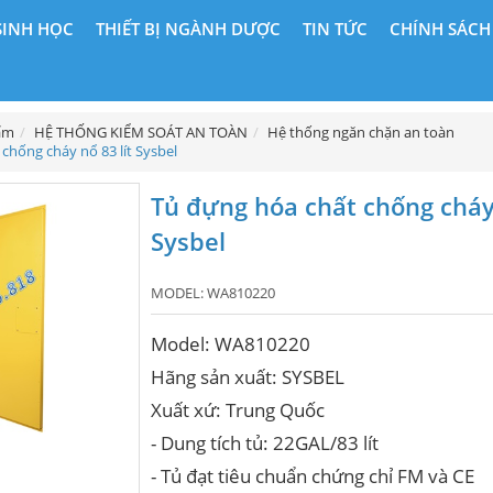
SINH HỌC
THIẾT BỊ NGÀNH DƯỢC
TIN TỨC
CHÍNH SÁCH
ẩm
HỆ THỐNG KIỂM SOÁT AN TOÀN
Hệ thống ngăn chặn an toàn
 chống cháy nổ 83 lít Sysbel
Tủ đựng hóa chất chống cháy 
Sysbel
MODEL:
WA810220
Model: WA810220
Hãng sản xuất: SYSBEL
Xuất xứ: Trung Quốc
- Dung tích tủ: 22GAL/83 lít
- Tủ đạt tiêu chuẩn chứng chỉ FM và CE