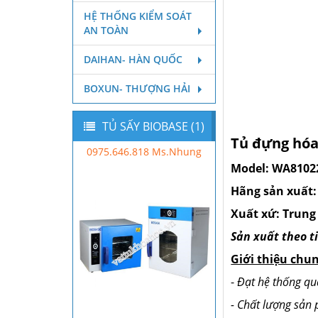
HỆ THỐNG KIỂM SOÁT
AN TOÀN
DAIHAN- HÀN QUỐC
BOXUN- THƯỢNG HẢI
TỦ SẤY BIOBASE (1)
Tủ đựng hóa
0975.646.818 Ms.Nhung
Model: WA810
2
Hãng sản xuất
Xuất xứ: Trung
Sản xuất theo 
Giới thiệu chu
-
Đạt hệ thống qu
- Chất lượng sản