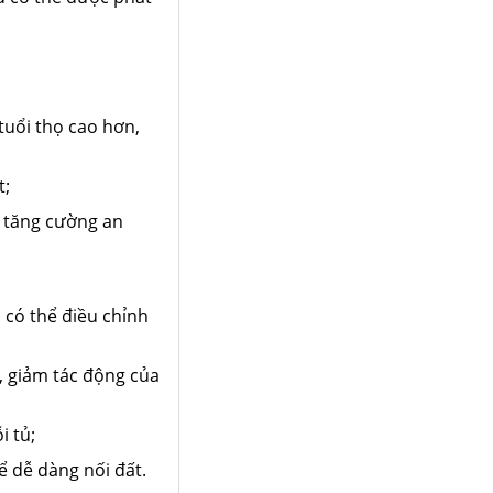
tuổi thọ cao hơn,
t;
p tăng cường an
 có thể điều chỉnh
ủ, giảm tác động của
i tủ;
ể dễ dàng nối đất.