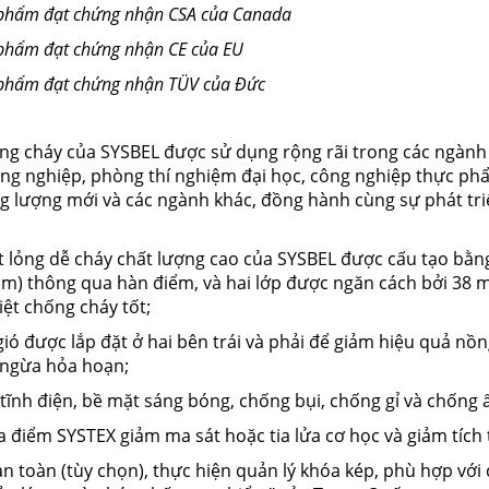
n phẩm đạt chứng nhận CSA của Canada
 phẩm đạt chứng nhận CE của EU
 phẩm đạt chứng nhận
TÜV của Đức
ống cháy của SYSBEL được sử dụng rộng rãi trong các ngàn
ông nghiệp, phòng thí nghiệm đại học, công nghiệp thực ph
ng lượng mới và các ngành khác, đồng hành cùng sự phát tr
ất lỏng dễ cháy chất lượng cao của SYSBEL được cấu tạo bằng
mm) thông qua hàn điểm, và hai lớp được ngăn cách bởi 38
iệt chống cháy tốt;
 gió được lắp đặt ở hai bên trái và phải để giảm hiệu quả nồ
 ngừa hỏa hoạn;
 tĩnh điện, bề mặt sáng bóng, chống bụi, chống gỉ và chống 
ba điểm SYSTEX giảm ma sát hoặc tia lửa cơ học và giảm tích 
n toàn (tùy chọn), thực hiện quản lý khóa kép, phù hợp với