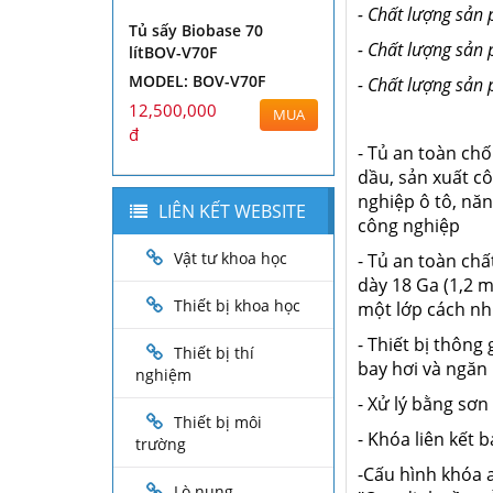
- Chất lượng sả
Tủ sấy Biobase 70
- Chất lượng sản
lítBOV-V70F
MODEL: BOV-V70F
- Chất lượng sản
12,500,000
MUA
đ
- Tủ an toàn ch
dầu, sản xuất c
nghiệp ô tô, nă
LIÊN KẾT WEBSITE
công nghiệp
Vật tư khoa học
- Tủ an toàn ch
dày 18 Ga (1,2 
Thiết bị khoa học
một lớp cách nh
- Thiết bị thông
Thiết bị thí
bay hơi và ngăn
nghiệm
- Xử lý bằng sơn
Thiết bị môi
- Khóa liên kết 
trường
-Cấu hình khóa a
Lò nung