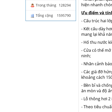
hiện nhanh chó
Trong tháng
128294
Ưu điểm và tín
Tổng cộng
1595790
- Cấu trúc hai 
- Kết cấu dày h
mang lại khả nă
- Hố thu nước kí
- Cửa có thể mở
ninh;
- Nhãn cảnh báo
- Các giá đỡ hứ
khoảng cách 150
- Bền bỉ và chốn
ăn mòn và độ ẩ
- Lỗ thông hơi 2
- Theo tiêu chuẩ