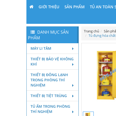
GIỚI THIỆU
SẢN PHẨM
TỦ AN TOÀN 
Trang chủ
Sản ph
DANH MỤC SẢN
Tủ đựng hóa chất
PHẨM
MÁY LI TÂM
THIẾT BỊ BẢO VỆ KHÔNG
KHÍ
THIẾT BỊ ĐÔNG LẠNH
TRONG PHÒNG THÍ
NGHIỆM
THIẾT BỊ TIỆT TRÙNG
TỦ ẤM TRONG PHÒNG
THÍ NGHIỆM