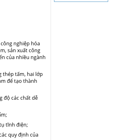
h công nghiệp hóa
ẩm, sản xuất công
iển của nhiều ngành
 thép tấm, hai lớp
 mm để tạo thành
ng độ các chất dễ
ẩm;
tụ tĩnh điện;
 các quy định của