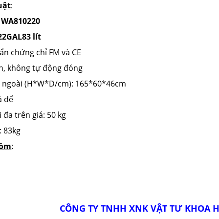
uật
:
: WA810220
 22GAL83 lít
uẩn chứng chỉ FM và CE
́nh, không tự động đóng
bên ngoài (H*W*D/cm): 165*60*46cm
́ để
i đa trên giá: 50 kg
̉: 83kg
ồm
:
 TNHH XNK VẬT TƯ KHOA HỌC Q