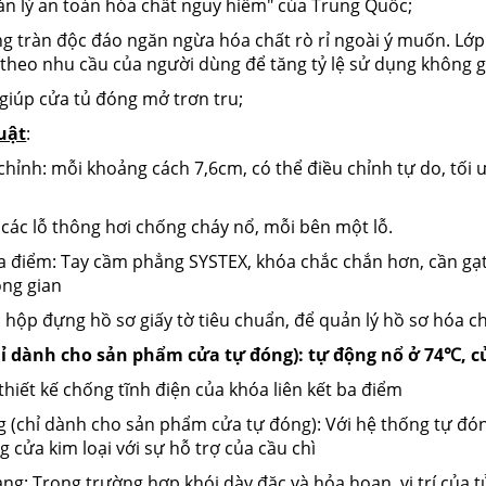
ản lý an toàn hóa chất nguy hiểm" của Trung Quốc;
g tràn độc đáo ngăn ngừa hóa chất rò rỉ ngoài ý muốn. Lớ
ý theo nhu cầu của người dùng để tăng tỷ lệ sử dụng không g
c giúp cửa tủ đóng mở trơn tru;
uật
:
 chỉnh: mỗi khoảng cách 7,6cm, có thể điều chỉnh tự do, tối
 các lỗ thông hơi chống cháy nổ, mỗi bên một lỗ.
ba điểm: Tay cầm phẳng SYSTEX, khóa chắc chắn hơn, cần gạt 
ông gian
ờ: hộp đựng hồ sơ giấy tờ tiêu chuẩn, để quản lý hồ sơ hóa c
chỉ dành cho sản phẩm cửa tự đóng): tự động nổ ở 74℃, c
thiết kế chống tĩnh điện của khóa liên kết ba điểm
ng (chỉ dành cho sản phẩm cửa tự đóng): Với hệ thống tự đóng
 cửa kim loại với sự hỗ trợ của cầu chì
g: Trong trường hợp khói dày đặc và hỏa hoạn, vị trí của t