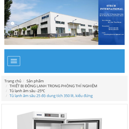
Toggle
navigation
Trang chủ
Sản phẩm
THIẾT BỊ ĐÔNG LẠNH TRONG PHÒNG THÍ NGHIỆM
Tủ lạnh âm sâu -25℃
Tủ lạnh âm sâu 25 độ dung tích 350 lít, kiểu đứng