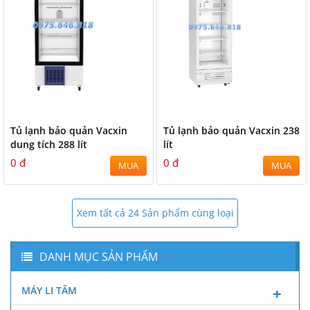
Tủ lạnh bảo quản Vacxin
Tủ lạnh bảo quản Vacxin 238
dung tích 288 lít
lít
0 đ
0 đ
MUA
MUA
Xem tất cả 24 Sản phẩm cùng loại
DANH MỤC SẢN PHẨM
MÁY LI TÂM