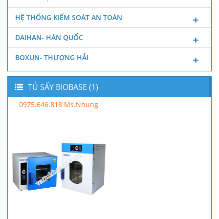
HỆ THỐNG KIỂM SOÁT AN TOÀN
DAIHAN- HÀN QUỐC
BOXUN- THƯỢNG HẢI
TỦ SẤY BIOBASE (1)
0975.646.818 Ms.Nhung