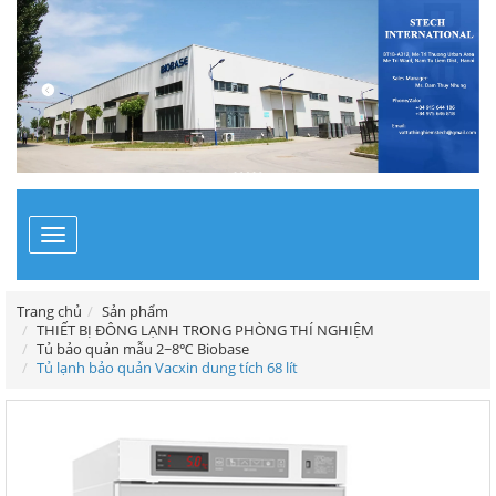
Toggle
navigation
Trang chủ
Sản phẩm
THIẾT BỊ ĐÔNG LẠNH TRONG PHÒNG THÍ NGHIỆM
Tủ bảo quản mẫu 2~8℃ Biobase
Tủ lạnh bảo quản Vacxin dung tích 68 lít