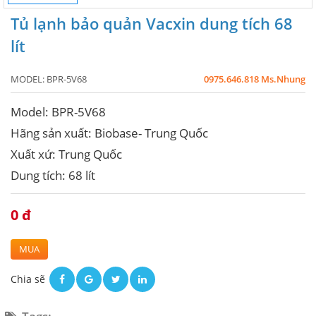
Tủ lạnh bảo quản Vacxin dung tích 68
lít
MODEL:
BPR-5V68
0975.646.818 Ms.Nhung
Model: BPR-5V68
Hãng sản xuất: Biobase- Trung Quốc
Xuất xứ: Trung Quốc
Dung tích: 68 lít
0 đ
MUA
Chia sẽ