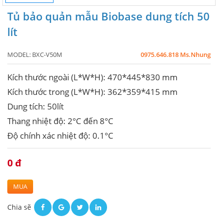
Tủ bảo quản mẫu Biobase dung tích 50
lít
MODEL:
BXC-V50M
0975.646.818 Ms.Nhung
Kích thước ngoài (L*W*H): 470*445*830 mm
Kích thước trong (L*W*H): 362*359*415 mm
Dung tích: 50lít
Thang nhiệt độ: 2°C đến 8°C
Độ chính xác nhiệt độ: 0.1°C
0 đ
MUA
Chia sẽ