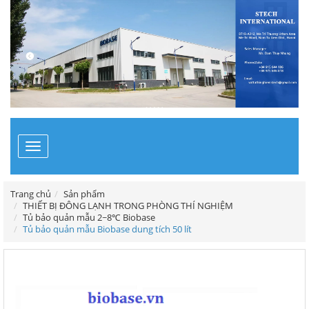
Toggle
navigation
Trang chủ
Sản phẩm
THIẾT BỊ ĐÔNG LẠNH TRONG PHÒNG THÍ NGHIỆM
Tủ bảo quản mẫu 2~8℃ Biobase
Tủ bảo quản mẫu Biobase dung tích 50 lít