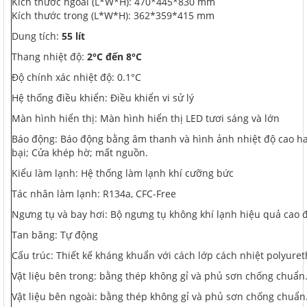
Kích thước ngoài (L*W*H): 470*445*830 mm
Kích thước trong (L*W*H): 362*359*415 mm
Dung tích:
55 lít
Thang nhiệt độ:
2°C đến 8°C
Độ chính xác nhiệt độ: 0.1°C
Hệ thống điều khiển: Điều khiển vi sử lý
Màn hình hiển thị: Màn hình hiển thị LED tươi sáng và lớn
Báo động: Báo động bằng âm thanh và hình ảnh nhiệt độ cao ha
bại; Cửa khép hờ; mất nguồn.
Kiểu làm lạnh: Hệ thống làm lạnh khí cưỡng bức
Tác nhân làm lạnh: R134a, CFC-Free
Ngưng tụ và bay hơi: Bộ ngưng tụ không khí lạnh hiệu quả cao
Tan băng: Tự động
Cấu trúc: Thiết kế kháng khuẩn với cách lớp cách nhiệt polyure
Vật liệu bên trong: bằng thép không gỉ và phủ sơn chống chuẩn
Vật liệu bên ngoài: bằng thép không gỉ và phủ sơn chống chuẩn