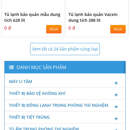
Tủ lạnh bảo quản mẫu dung
Tủ lạnh bảo quản Vacxin
tích 628 lít
dung tích 288 lít
0 đ
0 đ
MUA
MUA
Xem tất cả 24 Sản phẩm cùng loại
DANH MỤC SẢN PHẨM
MÁY LI TÂM
THIẾT BỊ BẢO VỆ KHÔNG KHÍ
THIẾT BỊ ĐÔNG LẠNH TRONG PHÒNG THÍ NGHIỆM
THIẾT BỊ TIỆT TRÙNG
TỦ ẤM TRONG PHÒNG THÍ NGHIỆM