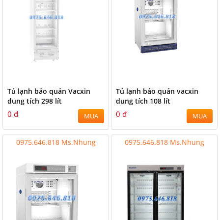
Tủ lạnh bảo quản Vacxin
Tủ lạnh bảo quản vacxin
dung tích 298 lít
dung tích 108 lít
0 đ
0 đ
MUA
MUA
0975.646.818 Ms.Nhung
0975.646.818 Ms.Nhung